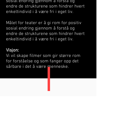
sosial endring gjennom å forstå og
endre de strukturene som hindrer hvert
enkeltindivid i å være fri i eget liv.
Målet for teater er å gi rom for positiv
sosial endring gjennom å forstå og
endre de strukturene som hindrer hvert
enkeltindivid i å være fri i eget liv.
Visjon:
Vi vil skape filmer som gir større rom
for forståelse og som fanger opp det
sårbare i det å være menneske.
MELD DEG PÅ VÅRT
NYHETSBREV
Følg oss på: