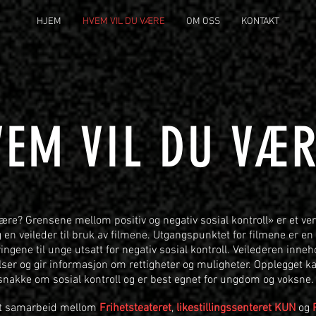
HJEM
HVEM VIL DU VÆRE
OM OSS
KONTAKT
VEM VIL DU VÆR
ære? Grensene mellom positiv og negativ sosial kontroll» er et ve
g en veileder til bruk av filmene. Utgangspunktet for filmene er en 
ingene til unge utsatt for negativ sosial kontroll. Veilederen inneh
lser og gir informasjon om rettigheter og muligheter. Opplegget ka
nakke om sosial kontroll og er best egnet for ungdom og voksne.
 et samarbeid mellom
Frihetsteateret
,
likestillingssenteret KUN
og