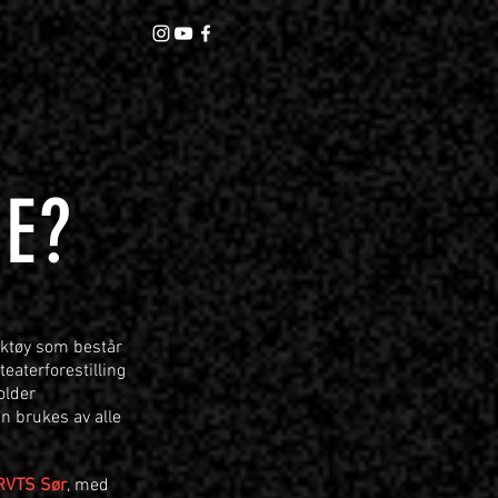
E?
rktøy som består
teaterforestilling
older
n brukes av alle
RVTS Sør
, med