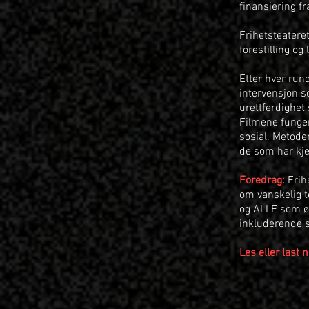
finansiering fr
Frihetsteatere
forestilling og
Etter hver run
intervensjon s
urettferdighet
Filmene funger
sosial. Metode
de som har kje
Foredrag:
Frih
om vanskelig t
og ALLE som øn
inkluderende 
Les eller last 