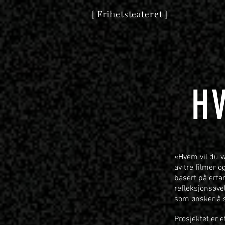
[ Frihetsteateret ]
H
«Hvem vil du v
av tre filmer o
basert på erfar
refleksjonsøve
som ønsker å s
Prosjektet er