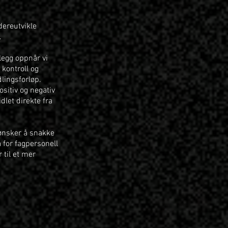
dereutvikle
.
legg oppnår vi
 kontroll og
lingsforløp.
sitiv og negativ
let direkte fra
 ønsker å snakke
 for fagpersonell
 til et mer