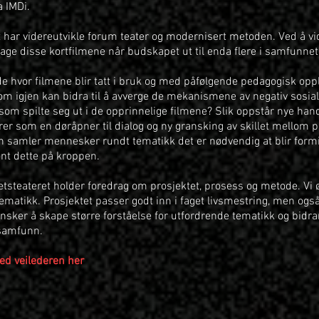
a IMDi.
t har videreutvikle forum teater og modernisert metoden. Ved å vi
 lage disse kortfilmene når budskapet ut til enda flere i samfunnet
de hvor filmene blir tatt i bruk og med påfølgende pedagogisk opp
om igjen kan bidra til å avverge de mekanismene av negativ sosial
 som spilte seg ut i de opprinnelige filmene? Slik oppstår nye hand
er som en døråpner til dialog og ny gransking av skillet mellom po
n samler mennesker rundt tematikk det er nødvendig at blir formid
nt dette på kroppen.
etsteateret holder foredrag om prosjektet, prosess og metode. Vi
ematikk. Prosjektet passer godt inn i faget livsmestring, men også
sker å skape større forståelse for utfordrende tematikk og bidrar
samfunn.
ned veilederen her